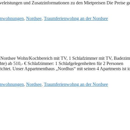
iveleistungen und Zusatzinformationen zu den Mietpreisen Die Preise g
enwohnungen
,
Nordsee
,
Traumferienwohng an der Nordsee
der Nordsee Wohn/Kochbereich mit TV, 1 Schlafzimmer mit TV, Badezi
e) ab 510,- € Schlafzimmer: 1 Schlafgelegenheiten für 2 Personen
ichtet. Unser Appartmenthaus „Nordhus“ mit seinen 4 Apartments ist 
enwohnungen
,
Nordsee
,
Traumferienwohng an der Nordsee