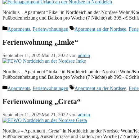
Nordhus – Apartment “Eike” in Norddeich an der Nordsee Wohn/Koc
Fußbodenheizung und Balkon pro Woche (7 Nächte) ab 395,- € Schla
Kategorien
Schlagwörter
Apartments
,
Ferienwohnungen
Apartment an der Nordsee
,
Feri
Ferienwohnung „Imke“
September 11, 2025
Mai 21, 2022
von
admin
Nordhus – Apartment “Imke” in Norddeich an der Nordsee Wohn/Koc
Fußbodenheizung und Balkon pro Woche (7 Nächte) ab 395,- € Schla
Kategorien
Schlagwörter
Apartments
,
Ferienwohnungen
Apartment an der Nordsee
,
Feri
Ferienwohnung „Greta“
September 11, 2025
Mai 21, 2022
von
admin
Nordhus – Apartment „Greta“ in Norddeich an der Nordsee Wohn/Ko
Fußbodenheizung, AußenTerrasse und Garten. pro Woche (7 Nächte) 