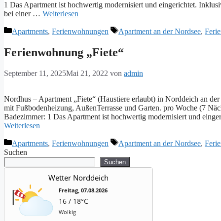
1 Das Apartment ist hochwertig modernisiert und eingerichtet. Inklus
bei einer …
Weiterlesen
Kategorien
Schlagwörter
Apartments
,
Ferienwohnungen
Apartment an der Nordsee
,
Feri
Ferienwohnung „Fiete“
September 11, 2025
Mai 21, 2022
von
admin
Nordhus – Apartment „Fiete“ (Haustiere erlaubt) in Norddeich an 
mit Fußbodenheizung, AußenTerrasse und Garten. pro Woche (7 Nächt
Badezimmer: 1 Das Apartment ist hochwertig modernisiert und einger
Weiterlesen
Kategorien
Schlagwörter
Apartments
,
Ferienwohnungen
Apartment an der Nordsee
,
Feri
Suchen
Suchen
Wetter Norddeich
Freitag, 07.08.2026
16 / 18°C
Wolkig