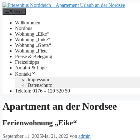
Zum
Inhalt
Menü
springen
Willkommen
Nordhus
Wohnung „Eike“
Wohnung „Imke“
Wohnung „Greta“
Wohnung „Fiete“
Preise & Belegung
Freizeittipps
Anfahrt & Lage
Kontakt
Impressum
Datenschutz
Telefon: 0176 – 120 520 59
Apartment an der Nordsee
Ferienwohnung „Eike“
September 11, 2025
Mai 21, 2022
von
admin